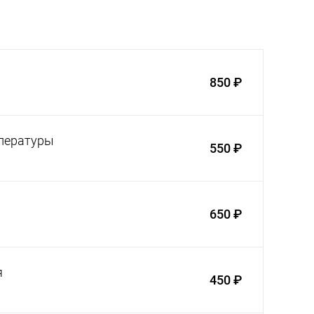
850 ₽
мпературы
550 ₽
650 ₽
я
450 ₽