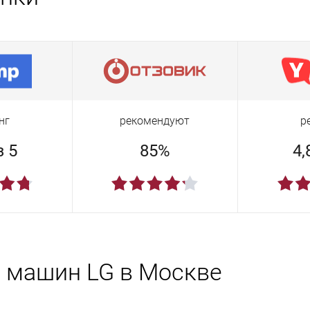
нг
рекомендуют
р
з 5
85%
4,
 машин LG в Москве