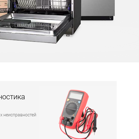
ностика
х неисправностей