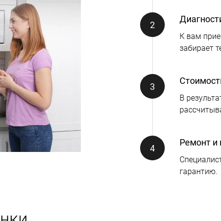
Диагност
К вам прие
забирает т
Стоимост
В результа
рассчитыв
Ремонт и 
Специалист
гарантию.
нки