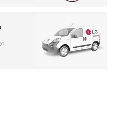
а
ут.