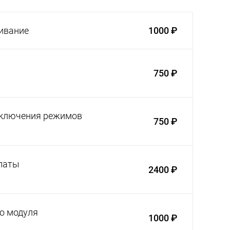
ивание
1000 ₽
750 ₽
еключения режимов
750 ₽
латы
2400 ₽
о модуля
1000 ₽