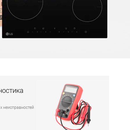
ностика
х неисправностей