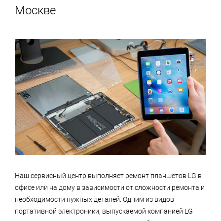
дому.
убедится в полном соответствии оригиналам.
Москве
может выполняться как на дому, так и в сервисном
центре. В нашем сервисе диагностика абсолютно
бесплатна.
Наш сервисный центр выполняет ремонт планшетов LG в
офисе или на дому в зависимости от сложности ремонта и
необходимости нужных деталей. Одним из видов
портативной электроники, выпускаемой компанией LG