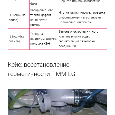
шлангов или пайка пластика.
бака
Засор сливного
Чистка улитки насоса, проверка
OE (ошибка
тракта, дефект
сифона раковины, установка
слива)
крыльчатки
новой сливной помпы.
помпы
Замена электромагнитного
Трещина в
IE (ошибка
клапана впуска воды,
заливном шланге,
залива)
герметизация резьбовых
поломка КЭН
соединений.
Кейс: восстановление
герметичности ПММ LG