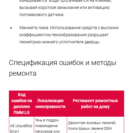
изнашивается. Вода просачивается на клеммы,
вызывая короткое замыкание или активацию
поплавкового датчика.
Манжета люка. Использование средств с высоким
коэффициентом пенообразования разрушает
геометрию нижнего уплотнителя дверцы.
Спецификация ошибок и методы
ремонта
Код
ошибки на
Локализация
Регламент ремонтных
дисплее
неисправности
работ на дому
ПММ LG
Течь в поддон,
Демонтаж боковых панелей,
AE (AquaStop
повреждение
поиск бреши, замена OEM-
Error)
патрубков или