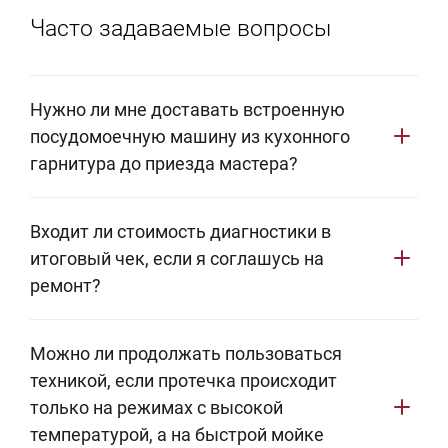
Часто задаваемые вопросы
Нужно ли мне доставать встроенную
посудомоечную машину из кухонного
гарнитура до приезда мастера?
Нет, самостоятельный демонтаж не требуется.
Входит ли стоимость диагностики в
Встраиваемая техника жестко фиксируется к
итоговый чек, если я соглашусь на
столешнице и боковым стенкам. Попытка
ремонт?
вытянуть прибор с водой в поддоне часто
приводит к заливанию электронного модуля
Выезд профильного инженера по Москве (включая
управления. Инженер сервисного центра
Можно ли продолжать пользоваться
адреса за МКАД) и аппаратная диагностика
самостоятельно и безопасно снимет мебельный
техникой, если протечка происходит
предоставляются абсолютно бесплатно при
фасад, отключит коммуникации и выдвинет
только на режимах с высокой
условии проведения ремонтных работ нашим
температурой, а на быстрой мойке
устройство для ремонта.
сервисом. Оплата взимается только за