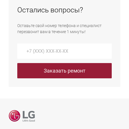
используется для деликатных тканей. Алгоритм не
воды.
Остались вопросы?
запускает помпу, ожидая прямого подтверждения
пользователя. Деактивируйте функцию нажатием
Оставьте свой номер телефона и специалист
кнопки отжима (Spin) на панели управления или
перезвонит вам в течение 1 минуты!
через интерфейс приложения LG ThinQ.
Заказать ремонт