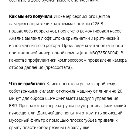
составила 2800 рублей вместе с запчастями.
Как мы его получили
. Инженер сервисного центра
замерил напряжение на клеммах помпы (225 В
подавалось корректно), после чего демонтировал насос.
Анализ выявил люфт штока крыльчатки и критический
износ магнитного ротора. Произведена установка новой
оригинальной инверторной помпы (арт. ABQ73503004). В
качестве профилактики компрессором продавлена камера
отбора давления (прессостата).
Что не сработало
. Клиент пытался решить проблему
собственными силами, отключив машину от линии на 20
минут для сброса EEPROM-памяти модуля управления
EBR. Программная перезагрузка не устранила физический
износ детали. Дальнейшие попытки открутить закисший
мусорный фильтр с помощью плоскогубцев привели к
срыву пластиковой резьбы на заглушке.