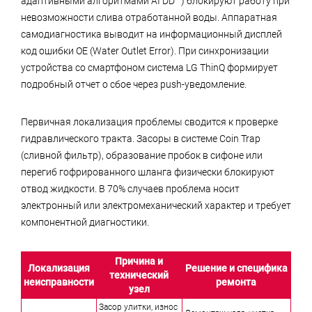
адаптивными алгоритмами AI DD™) блокируют работу при
невозможности слива отработанной воды. Аппаратная
самодиагностика выводит на информационный дисплей
код ошибки OE (Water Outlet Error). При синхронизации
устройства со смартфоном система LG ThinQ формирует
подробный отчет о сбое через push-уведомление.
Первичная локализация проблемы сводится к проверке
гидравлического тракта. Засоры в системе Coin Trap
(сливной фильтр), образование пробок в сифоне или
перегиб гофрированного шланга физически блокируют
отвод жидкости. В 70% случаев проблема носит
электронный или электромеханический характер и требует
компонентной диагностики.
Причина и
Локализация
Решение и специфика
технический
неисправности
ремонта
узел
Засор улитки, износ