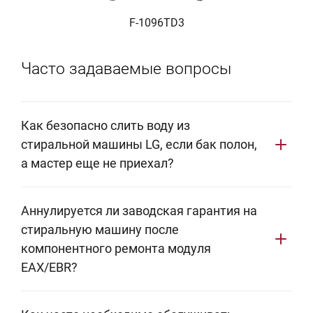
F-1096TD3
Часто задаваемые вопросы
Как безопасно слить воду из
стиральной машины LG, если бак полон,
а мастер еще не приехал?
Отключите аппарат от сети. Откройте нижний
Аннулируется ли заводская гарантия на
технический люк, где находится система Coin Trap.
стиральную машину после
Достаньте тонкий шланг аварийного слива,
компонентного ремонта модуля
снимите заглушку и слейте воду в плоскую емкость
EAX/EBR?
(например, поддон). Только после полного сброса
давления жидкости можно аккуратно выкручивать
Да. Любое стороннее вмешательство в