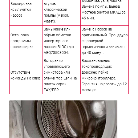
Демонтаж узла, чистка.
Блокировка
втулок
Замена помпы. Выезд
крыльчатки
классической
мастера внутри МКАД за
насоса
помпы (Askoll,
45 мин.
Plaset).
Замыкание или
Замена насоса на
Остановка
обрыв обмотки
оригинальный. Процедура
программы
инверторного
с проверкой
после стирки
насоса (BLDC) арт.
герметичности занимает
ABQ73503004.
до 40 минут.
Выгорание
Восстановление
управляющего
токопроводящих
Отсутствие
симистора или
дорожек, пайка
команды на слив
элементов цепи на
микроконтроллера.
платах серии
Гарантия на работы до 12
EAX/EBR.
месяцев.