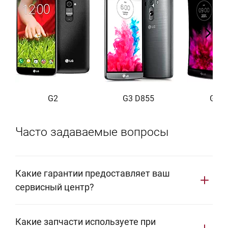
G2
G3 D855
G Fle
Часто задаваемые вопросы
Какие гарантии предоставляет ваш
сервисный центр?
Мы предоставляем фирменную гарантию сроком 1
Какие запчасти используете при
год. В этот период ваша бытовая техника LG будет