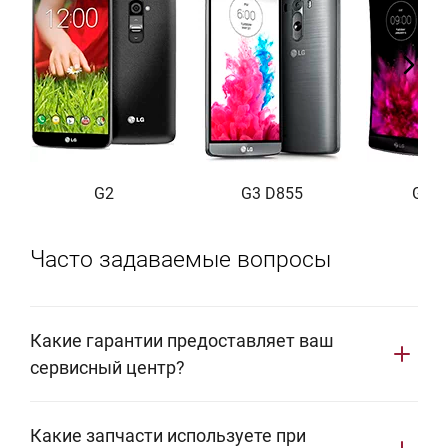
G2
G3 D855
G Fle
Часто задаваемые вопросы
Какие гарантии предоставляет ваш
сервисный центр?
Мы предоставляем фирменную гарантию сроком 1
Какие запчасти используете при
год. В этот период ваша бытовая техника LG будет