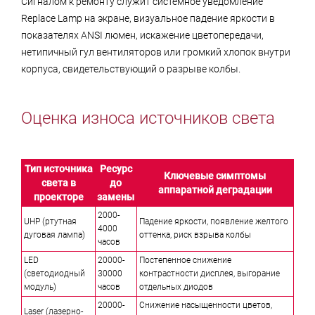
Сигналом к ремонту служит системное уведомление
Replace Lamp на экране, визуальное падение яркости в
показателях ANSI люмен, искажение цветопередачи,
нетипичный гул вентиляторов или громкий хлопок внутри
корпуса, свидетельствующий о разрыве колбы.
Оценка износа источников света
Тип источника
Ресурс
Ключевые симптомы
света в
до
аппаратной деградации
проекторе
замены
2000-
UHP (ртутная
Падение яркости, появление желтого
4000
дуговая лампа)
оттенка, риск взрыва колбы
часов
LED
20000-
Постепенное снижение
(светодиодный
30000
контрастности дисплея, выгорание
модуль)
часов
отдельных диодов
20000-
Снижение насыщенности цветов,
Laser (лазерно-