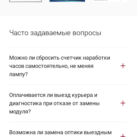
Часто задаваемые вопросы
Можно ли сбросить счетчик наработки
часов самостоятельно, не меняя
лампу?
Алгоритмы проектора позволят обнулить таймер,
Оплачивается ли выезд курьера и
однако эксплуатация деградировавшей UHP-колбы
диагностика при отказе от замены
нарушает терморежим системы. Это приводит к
модуля?
критическому перегреву, риску детонации колбы
внутри корпуса и оплавлению линз, что увеличит
Бесплатная логистика по Москве и аппаратная
стоимость последующего ремонта в 3−4 раза.
Возможна ли замена оптики выездным
диагностика действуют только при согласии на