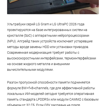
Ультрабуки серий LG Gram и LG UltraPC 2026 года
проектируются на базе интегрированных систем на
кристалле (SoC) с аппаратными нейропроцессорами
(NPU). Апгрейд таких устройств исключает устаревшие
методы вроде замены HDD или установки приводов.
Современная модернизация требует работы с
высокоскоростными интерфейсами, термоинтерфейсами
на основе жидкого металла и внешними
вычислительными модулями.
Разгон пропускной способности памяти подчиняется
формуле BW=f×8×channels, где для эффективной работы
локальных ИИ-моделей сегодня требуется оперативная
память стандарта LPDDR5x или модули CAMM2 с базовым
объемом от 32 ГБ. Если ОЗУ распаяна на плате,