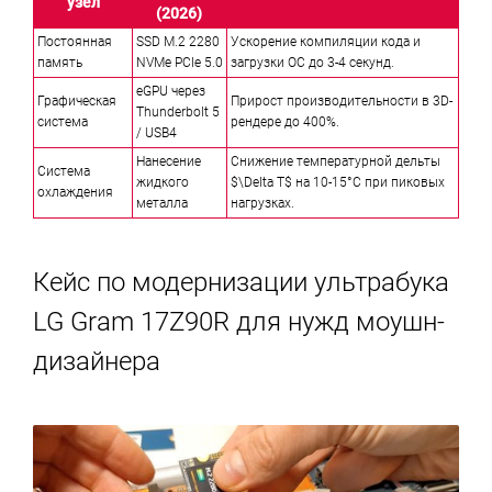
узел
(2026)
Постоянная
SSD M.2 2280
Ускорение компиляции кода и
память
NVMe PCIe 5.0
загрузки ОС до 3-4 секунд.
eGPU через
Графическая
Прирост производительности в 3D-
Thunderbolt 5
система
рендере до 400%.
/ USB4
Нанесение
Снижение температурной дельты
Система
жидкого
$\Delta T$ на 10-15°C при пиковых
охлаждения
металла
нагрузках.
Кейс по модернизации ультрабука
LG Gram 17Z90R для нужд моушн-
дизайнера