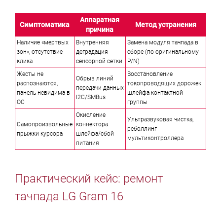
Аппаратная
Симптоматика
Метод устранения
причина
Наличие «мертвых
Внутренняя
Замена модуля тачпада в
зон», отсутствие
деградация
сборе (по оригинальному
клика
сенсорной сетки
P/N)
Жесты не
Восстановление
Обрыв линий
распознаются,
токопроводящих дорожек
передачи данных
панель невидима в
шлейфа контактной
I2C/SMBus
ОС
группы
Окисление
Ультразвуковая чистка,
Самопроизвольные
коннектора
реболлинг
прыжки курсора
шлейфа/сбой
мультиконтроллера
питания
Практический кейс: ремонт
тачпада LG Gram 16