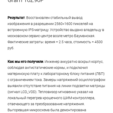
Gram 16Z90P
Результат
. Восстановлен стабильный вывод
изображения в разрешении 2560×1600 пикселей на
встроенную IPS-матрицу. Устройство выдано владельцу в
московском сервис-центре возле метро Бауманская.
Фактические затраты: время = 2.5 часа, стоимость = 4500
руб.
Как мы его получили
. Инженер аккуратно вскрыл корпус,
соблюдая антистатические нормы, и подключил
материнскую плату к лабораторному блоку питания (ЛБП)
с ограничением тока. Замеры напряжений осциллографом
выявили отсутствие питания на линии подсветки матрицы
(сигнал LCD_VDD). Тепловизор мгновенно указал на
локальный перегрев крошечного ШИМ-контроллера,
отвечающего за преобразование напряжения.
Выгоревшая микросхема была демонтирована