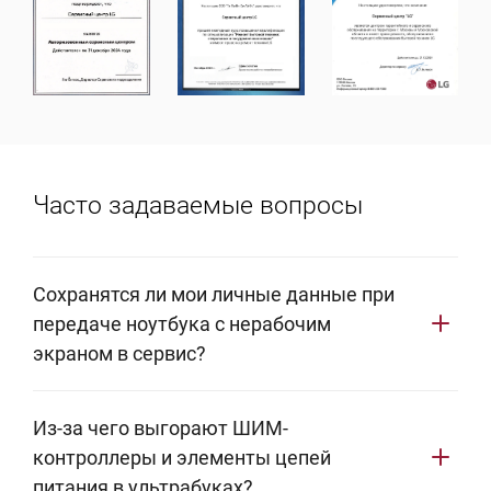
Часто задаваемые вопросы
Сохранятся ли мои личные данные при
передаче ноутбука с нерабочим
экраном в сервис?
Да, информация на системном накопителе
Из-за чего выгорают ШИМ-
остается нетронутой. Ремонт цепей инициализации
контроллеры и элементы цепей
видеосигнала или замена дисплейного модуля не
питания в ультрабуках?