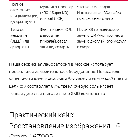
Полное
Мультиконтроллер
Чтение POST-кодов.
отсутствие
(KBC / Super I/O)
Инфракрасная BGA-пайка
инициализации,
или хаб (PCH)
поврежденного чипа.
кулеры шумят
Тусклое
Фазы питания GPU,
Поиск КЗ тепловизором,
мерцание
выгорание
замена ШИМ-контроллера,
(OLED) или
пикселей, отвал
замена дисплейного модуля
артефакты
чипа видеокарты
в сборе.
Наша сервисная лаборатория в Москве использует
профильное измерительное оборудование. Показатель
успешности восстановления без замены системной платы
целиком составляет 87%, где ключевую роль играет
точная детекция выгоревшего SMD-компонента.
Практический кейс:
Восстановление изображения LG