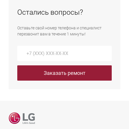
обратиться к продавцу для гарантийного обмена.
окисление контактов планки или ее выход из строя
Остались вопросы?
блокируют прохождение процедуры POST. В таком
случае система не инициализирует вывод графики,
Оставьте свой номер телефона и специалист
при этом индикаторы питания будут гореть, а
перезвонит вам в течение 1 минуты!
кулеры — вращаться.
Заказать ремонт