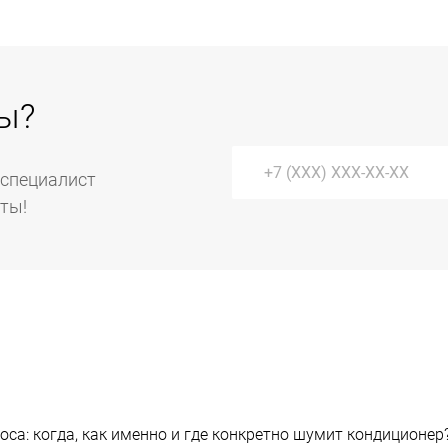
ы?
 специалист
уты!
оса: когда, как именно и где конкретно шумит кондицион